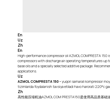
En
Uz
Zh
En
High-performance compressor oil AZMOL COMPRESTA 150 is dev
compressors with discharge air operating temperatures up
base oils and a specially selected additive package. Recomm
applications.
Uz
AZMOL COMPRESTA 150 -
yuqori samarali kompressor moyi
tizimlarida foydalanish tavsiya etiladi havo harorati 220°c g
Zh
高性能压缩机油AZMOL COM PRESTA150是使用高