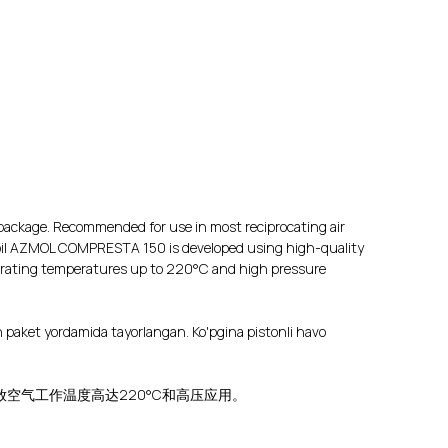
package. Recommended for use in most reciprocating air
 oil AZMOL COMPRESTA 150 is developed using high-quality
operating temperatures up to 220°C and high pressure
n paket yordamida tayorlangan. Ko'pgina pistonli havo
排放空气工作温度高达220°C和高压应用。