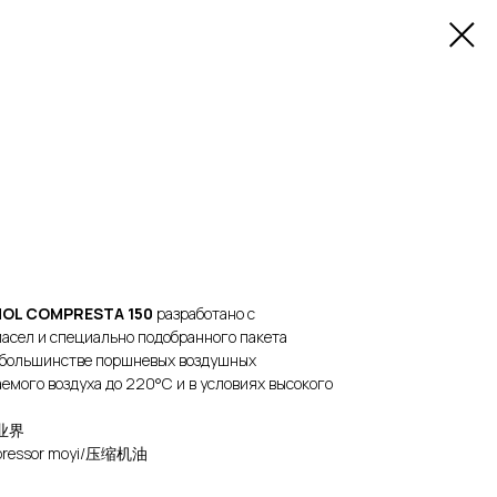
OL COMPRESTA 150
разработано с
асел и специально подобранного пакета
в большинстве поршневых воздушных
емого воздуха до 220°C и в условиях высокого
工业界
ompressor moyi/压缩机油