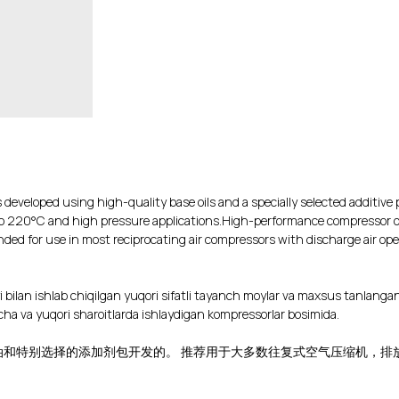
eloped using high-quality base oils and a specially selected additive 
 to 220°C and high pressure applications.High-performance compressor
ended for use in most reciprocating air compressors with discharge air 
 bilan ishlab chiqilgan yuqori sifatli tayanch moylar va maxsus tanlanga
acha va yuqori sharoitlarda ishlaydigan kompressorlar bosimida.
品质基础油和特别选择的添加剂包开发的。 推荐用于大多数往复式空气压缩机，