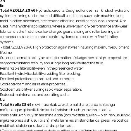
Zh
En
Total AZOLLA ZS 46
Hydraulic circuits. Designed for use in all kinds of hydraulic
systems running under the most difficult conditions, such as in machine tools,
mold injection machines, presses and other industrial or mobile equipment. Also
used in many other applications, where a universal high-performance anti-wear
lubricant is the first choice: low charged gears, sliding and roller bearings, air
compressors, servomotors and control systems equipped with fine filtration
systems.
•Total AZOLLA ZS 46 High protection against wear insuring maximum equipment
lifetime.
Superior thermal stability avoiding formation of sludge even at high temperature.
Very good oxidation stability ensuring a long service life of the fluid.
Remarkable filterability even in the presence of water.
Excellent hydrolytic stability avoiding filter blocking.
Excellent protection against rust and corrosion.
Good anti-foam and air release properties.
Good demulsibility ensuring rapid water separation.
Reduced maintenance and operating costs.
Uz
Total Azolla ZS 46
moyi murakkab va ekstremal sharoitlarda ishlashga
mo'ljallangan gidravlik tizimlarda foydalanish uchun tavsiya etiladi. U
shakllantiruvchi quyish mashinalarida (bosim ostida quyish — pishirish usuli yoki
injeksiya presslash usuli bilan), metallarni kesish stanoklarida, pressli va boshqa
mobil yoki statsionar uskunalarda qoʻllaniladi.
* Tozalashga qarshi yaxshi muhofaza qilish zarur bo‘lgan ko‘plab boshqa