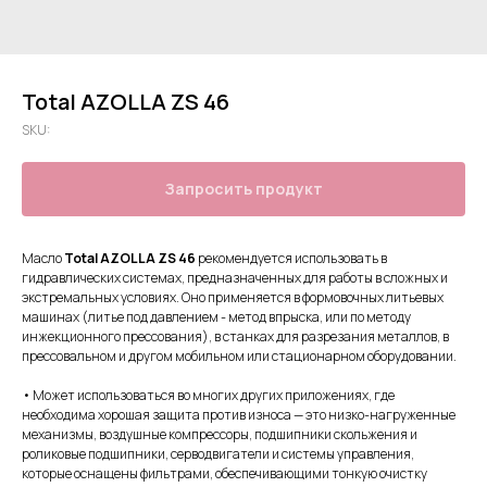
Total AZOLLA ZS 46
SKU:
Запросить продукт
Масло
Total AZOLLA ZS 46
рекомендуется использовать в
гидравлических системах, предназначенных для работы в сложных и
экстремальных условиях. Оно применяется в формовочных литьевых
машинах (литье под давлением - метод впрыска, или по методу
инжекционного прессования), в станках для разрезания металлов, в
прессовальном и другом мобильном или стационарном оборудовании.
• Может использоваться во многих других приложениях, где
необходима хорошая защита против износа — это низко-нагруженные
механизмы, воздушные компрессоры, подшипники скольжения и
роликовые подшипники, серводвигатели и системы управления,
которые оснащены фильтрами, обеспечивающими тонкую очистку