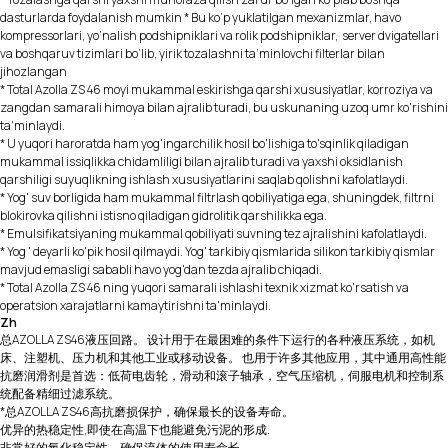
dasturlarda foydalanish mumkin * Bu ko‘p yuklatilgan mexanizmlar, havo
kompressorlari, yo‘nalish podshipniklari va rolik podshipniklar, server dvigatellari
va boshqaruv tizimlari bo‘lib, yirik tozalashni ta’minlovchi filterlar bilan
jihozlangan
* Total Azolla ZS 46 moyi mukammal eskirishga qarshi xususiyatlar, korroziya va
zangdan samarali himoya bilan ajralib turadi, bu uskunaning uzoq umr ko'rishini
ta'minlaydi.
* U yuqori haroratda ham yog'ingarchilik hosil bo'lishiga to'sqinlik qiladigan
mukammal issiqlikka chidamliligi bilan ajralib turadi va yaxshi oksidlanish
qarshiligi suyuqlikning ishlash xususiyatlarini saqlab qolishni kafolatlaydi.
* Yog' suv borligida ham mukammal filtrlash qobiliyatiga ega, shuningdek, filtrni
blokirovka qilishni istisno qiladigan gidrolitik qarshilikka ega.
* Emulsifikatsiyaning mukammal qobiliyati suvning tez ajralishini kafolatlaydi.
* Yog ' deyarli ko'pik hosil qilmaydi. Yog' tarkibiy qismlarida silikon tarkibiy qismlar
mavjud emasligi sababli havo yog'dan tezda ajralib chiqadi.
* Total Azolla ZS 46 ning yuqori samarali ishlashi texnik xizmat ko'rsatish va
operatsion xarajatlarni kamaytirishni ta'minlaydi.
Zh
总AZOLLA ZS46液压回路。 设计用于在最困难的条件下运行的各种液压系统，如机
床、注塑机、压力机和其他工业或移动设备。 也用于许多其他应用，其中通用高性能
抗磨润滑剂是首选：低荷电齿轮，滑动和滚子轴承，空气压缩机，伺服电机和控制系
统配备精细过滤系统。
*总AZOLLA ZS46高抗磨损保护，确保最长的设备寿命。
优异的热稳定性,即使在高温下也能避免污泥的形成.
非常好的氧化稳定性，确保流体的使用寿命长。