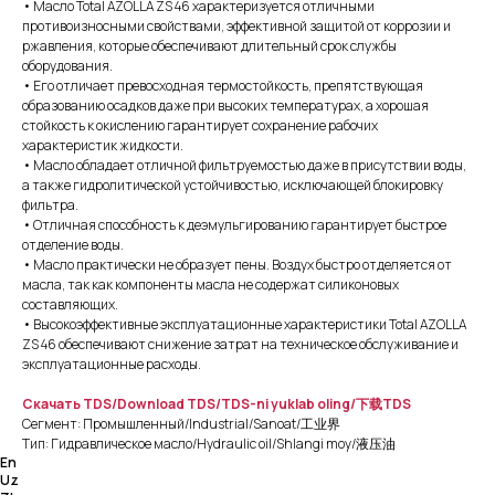
• Масло Total AZOLLA ZS 46 характеризуется отличными
противоизносными свойствами, эффективной защитой от коррозии и
ржавления, которые обеспечивают длительный срок службы
оборудования.
• Его отличает превосходная термостойкость, препятствующая
образованию осадков даже при высоких температурах, а хорошая
стойкость к окислению гарантирует сохранение рабочих
характеристик жидкости.
• Масло обладает отличной фильтруемостью даже в присутствии воды,
а также гидролитической устойчивостью, исключающей блокировку
фильтра.
• Отличная способность к деэмульгированию гарантирует быстрое
отделение воды.
• Масло практически не образует пены. Воздух быстро отделяется от
масла, так как компоненты масла не содержат силиконовых
составляющих.
• Высокоэффективные эксплуатационные характеристики Total AZOLLA
ZS 46 обеспечивают снижение затрат на техническое обслуживание и
эксплуатационные расходы.
Скачать TDS/Download TDS/TDS-ni yuklab oling/下载TDS
Сегмент: Промышленный/Industrial/Sanoat/工业界
Тип: Гидравлическое масло/Hydraulic oil/Shlangi moy/液压油
En
Uz